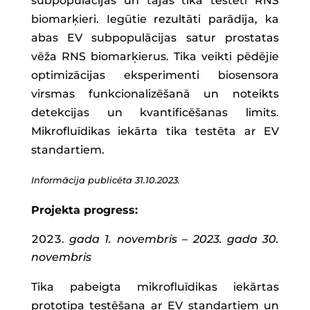
subpopulācijas un tajās tika testēti RNS
biomarķieri. Iegūtie rezultāti parādīja, ka
abas EV subpopulācijas satur prostatas
vēža RNS biomarķierus. Tika veikti pēdējie
optimizācijas eksperimenti biosensora
virsmas funkcionalizēšanā un noteikts
detekcijas un kvantificēšanas limits.
Mikrofluīdikas iekārta tika testēta ar EV
standartiem.
Informācija publicēta 31.10.2023.
Projekta progress:
gada 1. novembris – 2023. gada 30.
novembris
Tika pabeigta mikrofluīdikas iekārtas
prototipa testēšana ar EV standartiem un