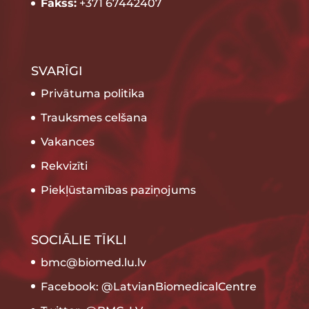
Fakss:
+371 67442407
SVARĪGI
Privātuma politika
Trauksmes celšana
Vakances
Rekvizīti
Piekļūstamības paziņojums
SOCIĀLIE TĪKLI
bmc@biomed.lu.lv
Facebook: @LatvianBiomedicalCentre