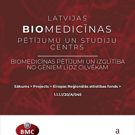
LATVIJAS
BIO
MEDICĪNAS
PĒTĪJUMU UN STUDIJU
CENTRS
BIOMEDICĪNAS PĒTĪJUMI UN IZGLĪTĪBA
NO GĒNIEM LĪDZ CILVĒKAM
Sākums
>
Projects
>
Eiropas Reģionālās attīstības fonds
>
1.1.1.1/20/A/045