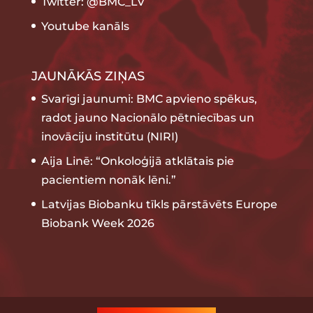
Twitter: @BMC_LV
Youtube kanāls
JAUNĀKĀS ZIŅAS
Svarīgi jaunumi: BMC apvieno spēkus,
radot jauno Nacionālo pētniecības un
inovāciju institūtu (NIRI)
Aija Linē: “Onkoloģijā atklātais pie
pacientiem nonāk lēni.”
Latvijas Biobanku tīkls pārstāvēts Europe
Biobank Week 2026