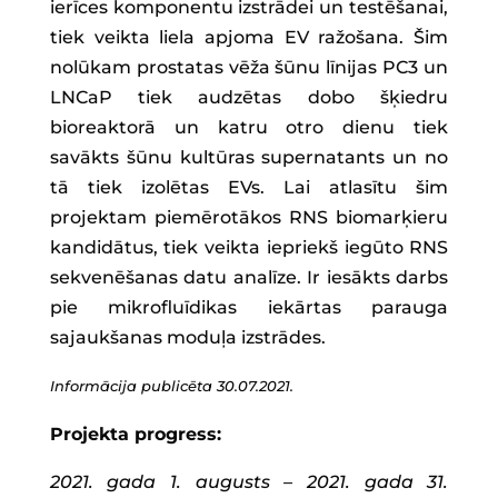
ierīces komponentu izstrādei un testēšanai,
tiek veikta liela apjoma EV ražošana. Šim
nolūkam prostatas vēža šūnu līnijas PC3 un
LNCaP tiek audzētas dobo šķiedru
bioreaktorā un katru otro dienu tiek
savākts šūnu kultūras supernatants un no
tā tiek izolētas EVs. Lai atlasītu šim
projektam piemērotākos RNS biomarķieru
kandidātus, tiek veikta iepriekš iegūto RNS
sekvenēšanas datu analīze. Ir iesākts darbs
pie mikrofluīdikas iekārtas parauga
sajaukšanas moduļa izstrādes.
Informācija publicēta 30.07.2021.
Projekta progress:
2021. gada 1. augusts – 2021. gada 31.