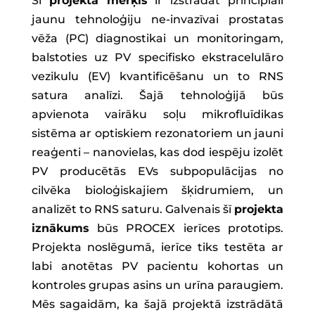
Šī
projekta mērķis
ir izstrādāt principiāli
jaunu tehnoloģiju ne-invazīvai prostatas
vēža (PC) diagnostikai un monitoringam,
balstoties uz PV specifisko ekstracelulāro
vezikulu (EV) kvantificēšanu un to RNS
satura analīzi. Šajā tehnoloģijā būs
apvienota vairāku soļu mikrofluīdikas
sistēma ar optiskiem rezonatoriem un jauni
reaģenti – nanovielas, kas dod iespēju izolēt
PV producētās EVs subpopulācijas no
cilvēka bioloģiskajiem šķidrumiem, un
analizēt to RNS saturu. Galvenais šī
projekta
iznākums
būs PROCEX ierīces prototips.
Projekta noslēgumā, ierīce tiks testēta ar
labi anotētas PV pacientu kohortas un
kontroles grupas asins un urīna paraugiem.
Mēs sagaidām, ka šajā projektā izstrādātā