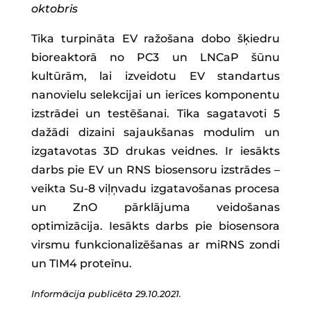
oktobris
Tika turpināta EV ražošana dobo šķiedru
bioreaktorā no PC3 un LNCaP šūnu
kultūrām, lai izveidotu EV standartus
nanovielu selekcijai un ierīces komponentu
izstrādei un testēšanai. Tika sagatavoti 5
dažādi dizaini sajaukšanas modulim un
izgatavotas 3D drukas veidnes. Ir iesākts
darbs pie EV un RNS biosensoru izstrādes –
veikta Su-8 viļņvadu izgatavošanas procesa
un ZnO pārklājuma veidošanas
optimizācija. Iesākts darbs pie biosensora
virsmu funkcionalizēšanas ar miRNS zondi
un TIM4 proteīnu.
Informācija publicēta 29.10.2021.