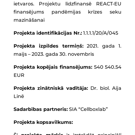
ietvaros.
Projektu līdzfinansē REACT-EU
finansējums pandēmijas krīzes seku
mazināšanai
Projekta identifikācijas Nr.:
1.1.1.1/20/A/045
Projekta izpildes termiņš:
2021. gada 1.
maijs – 2023. gada 30. novembris
Projekta kopējais finansējums:
540 540.54
EUR
Projekta zinātniskā vadītāja:
Dr. biol. Aija
Linē
Sadarbības partneris:
SIA “Cellboxlab”
Projekta kopsavilkums: