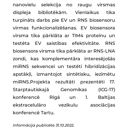
nanovielu selekcija no raugu virsmas
displeja bibliotēkām. Vienlaikus tika
turpināts darbs pie EV un RNS biosensoru
virmas funkcionalizēšanas. EV biosensora
virsma tika pārklāta ar TIM4 proteīnu un
testēta EV saistības efektivitāte. RNS
biosensora virsma tika pārklāta ar RNS-LNA
zondi, kas komplementāra interesējošās
miRNS sekvencei un testēti hibridizācijas
apstākļi, izmantojot sintētisku, iezīmētu
miRNS.Projekta rezultāti prezentēti 17.
Starptautiskajā Genomikas (ICG-17)
konferencē Rīgā un 1. Baltijas
ekstracelulāro vezikulu asociācijas
konferencē Tartu.
Informācija publicēta 31.10.2022.