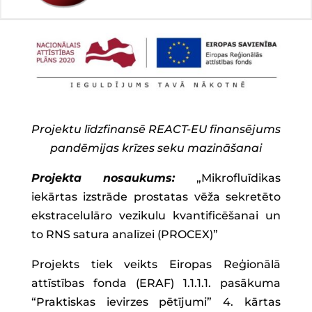
Projektu līdzfinansē REACT-EU finansējums
pandēmijas krīzes seku mazināšanai
Projekta nosaukums:
„Mikrofluīdikas
iekārtas izstrāde prostatas vēža sekretēto
ekstracelulāro vezikulu kvantificēšanai un
to RNS satura analīzei (PROCEX)”
Projekts tiek veikts Eiropas Reģionālā
attīstības fonda (ERAF) 1.1.1.1. pasākuma
“Praktiskas ievirzes pētījumi” 4. kārtas