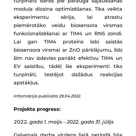
turpināts darbs pie parauga sajaukšanas
moduļa dizaina optimizēšanas. Tika veikta
eksperimentu sērija, lai atrastu
piemērotāko veidu biosensora virsmas
funkcionalizēšanai ar TIM4 un RNS zondi.
Lai gan TIM4 proteīns labi saistās
biosensora virsmai ar ZnO pārklājumu, līdz
šim nav izdevies panākt efektīvu TIM4 un
EV saistību, tādēļ šie eksperimenti tiks
turpināti, testējot dažādus reakcijas
apstākļus.
Informācija publicēta 29.04.2022.
Projekta progress:
gada 1. maijs – 2022. gada 31. jūlijs
Galvenais darba virziens šajā periodā bija