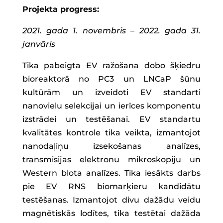
Projekta progress:
2021. gada 1. novembris – 2022. gada 31.
janvāris
Tika pabeigta EV ražošana dobo šķiedru
bioreaktorā no PC3 un LNCaP šūnu
kultūrām un izveidoti EV standarti
nanovielu selekcijai un ierīces komponentu
izstrādei un testēšanai. EV standartu
kvalitātes kontrole tika veikta, izmantojot
nanodaļiņu izsekošanas analīzes,
transmisijas elektronu mikroskopiju un
Western blota analīzes. Tika iesākts darbs
pie EV RNS biomarķieru kandidātu
testēšanas. Izmantojot divu dažādu veidu
magnētiskās lodītes, tika testētai dažāda