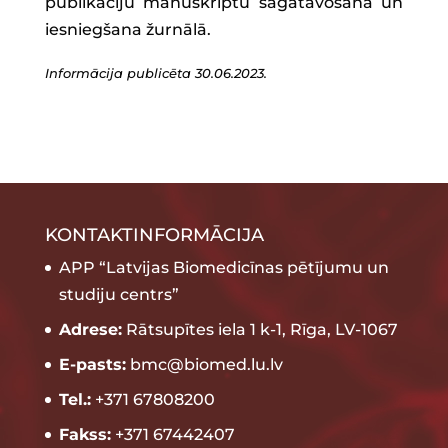
publikāciju manuskriptu sagatavošana un
iesniegšana žurnālā.
Informācija publicēta 30.06.2023.
KONTAKTINFORMĀCIJA
APP “Latvijas Biomedicīnas pētījumu un
studiju centrs”
Adrese:
Rātsupītes iela 1 k-1, Rīga, LV-1067
E-pasts:
bmc@biomed.lu.lv
Tel.:
+371 67808200
Fakss:
+371 67442407