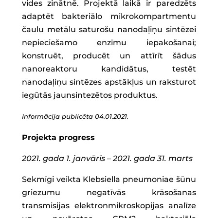
vides zinātnē. Projektā laikā ir paredzēts
adaptēt bakteriālo mikrokompartmentu
čaulu metālu saturošu nanodaļiņu sintēzei
nepieciešamo enzīmu iepakošanai;
konstruēt, producēt un attīrīt šādus
nanoreaktoru kandidātus, testēt
nanodaļiņu sintēzes apstākļus un raksturot
iegūtās jaunsintezētos produktus.
Informācija publicēta 04.01.2021.
Projekta progress
2021. gada 1. janvāris – 2021. gada 31. marts
Sekmīgi veikta Klebsiella pneumoniae šūnu
griezumu negatīvās krāsošanas
transmisijas elektronmikroskopijas analīze