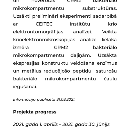
un novērotas GRM2 bakteriālo
mikrokompartmentu substruktūras.
Uzsākti prelimināri eksperimenti sadarbībā
ar CEITEC institūtu krio
elektrontomogrāfijas analīzei. Veikta
krioelektronmikroskopijas analīze lielāka
izmēra GRM2 bakteriālo
mikrokompartmentu daļiņām. Uzsākta
ekspresijas konstruktu veidošana enzīmus
un metālus reducējošo peptīdu saturošu
bakteriālo mikrokompartmentu čaulu
iegūšanai.
Informācija publicēta 31.03.2021.
Projekta progress
2021. gada 1. aprīlis – 2021. gada 30. jūnijs