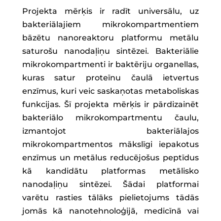
Projekta mērķis ir radīt universālu, uz
bakteriālajiem mikrokompartmentiem
bāzētu nanoreaktoru platformu metālu
saturošu nanodaļiņu sintēzei. Bakteriālie
mikrokompartmenti ir baktēriju organellas,
kuras satur proteīnu čaulā ietvertus
enzīmus, kuri veic saskaņotas metaboliskas
funkcijas. Šī projekta mērķis ir pārdizainēt
bakteriālo mikrokompartmentu čaulu,
izmantojot bakteriālajos
mikrokompartmentos mākslīgi iepakotus
enzīmus un metālus reducējošus peptīdus
kā kandidātu platformas metālisko
nanodaļiņu sintēzei. Šādai platformai
varētu rasties tālāks pielietojums tādās
jomās kā nanotehnoloģijā, medicīnā vai