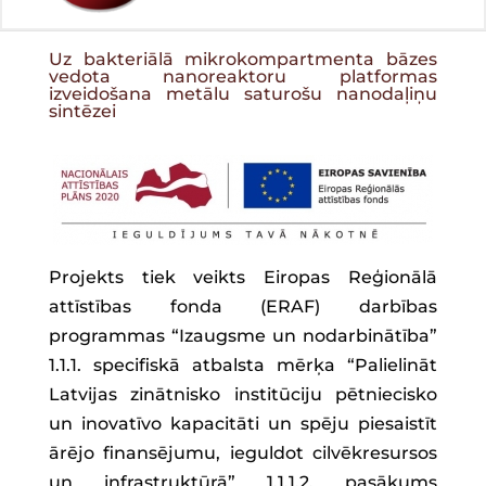
Uz bakteriālā mikrokompartmenta bāzes
vedota nanoreaktoru platformas
izveidošana metālu saturošu nanodaļiņu
sintēzei
Projekts tiek veikts Eiropas Reģionālā
attīstības fonda (ERAF) darbības
programmas “Izaugsme un nodarbinātība”
1.1.1. specifiskā atbalsta mērķa “Palielināt
Latvijas zinātnisko institūciju pētniecisko
un inovatīvo kapacitāti un spēju piesaistīt
ārējo finansējumu, ieguldot cilvēkresursos
un infrastruktūrā” 1.1.1.2. pasākums