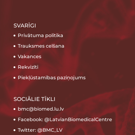
SVARĪGI
Privātuma politika
Trauksmes celšana
Vakances
Rekvizīti
Piekļūstamības paziņojums
SOCIĀLIE TĪKLI
bmc@biomed.lu.lv
Facebook: @LatvianBiomedicalCentre
Twitter: @BMC_LV