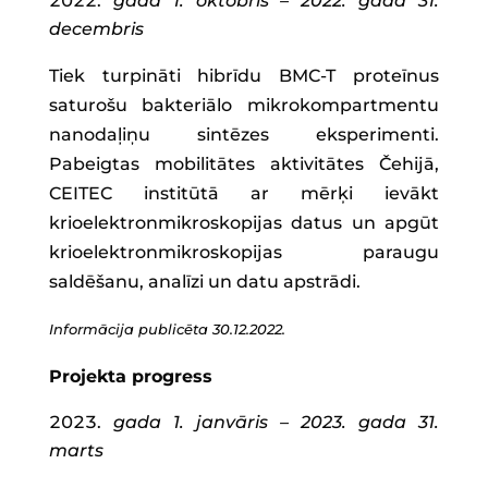
gada 1. oktobris – 2022. gada 31.
decembris
Tiek turpināti hibrīdu BMC-T proteīnus
saturošu bakteriālo mikrokompartmentu
nanodaļiņu sintēzes eksperimenti.
Pabeigtas mobilitātes aktivitātes Čehijā,
CEITEC institūtā ar mērķi ievākt
krioelektronmikroskopijas datus un apgūt
krioelektronmikroskopijas paraugu
saldēšanu, analīzi un datu apstrādi.
Informācija publicēta 30.12.2022.
Projekta progress
gada 1. janvāris – 2023. gada 31.
marts