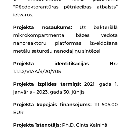
“Pēcdoktorantūras pētniecības atbalsts”
ietvaros.
Projekta nosaukums:
Uz bakteriālā
mikrokompartmenta bāzes vedota
nanoreaktoru platformas izveidošana
metālu saturošu nanodaļiņu sintēzei
Projekta identifikācijas
Nr.
:
1.1.1.2/VIAA/4/20/705
Projekta izpildes termiņš:
2021. gada 1.
janvāris – 2023. gada 30. jūnijs
Projekta kopējais finansējums:
111 505.00
EUR
Projekta īstenotājs:
Ph.D. Gints Kalniņš