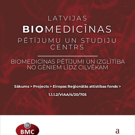
LATVIJAS
BIO
MEDICĪNAS
PĒTĪJUMU UN STUDIJU
CENTRS
BIOMEDICĪNAS PĒTĪJUMI UN IZGLĪTĪBA
NO GĒNIEM LĪDZ CILVĒKAM
Sākums
>
Projects
>
Eiropas Reģionālās attīstības fonds
>
1.1.1.2/VIAA/4/20/705